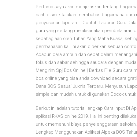
Pertama saya akan menjelaskan tentang bagaima
nahh disini kita akan membahas bagaimana cara 
penyusunan laporan … Contoh Laporan Guru Dalam
guru yang sedang melaksanakan pembelajaran dar
kebahagiaan oleh Tuhan Yang Maha Kuasa, sehin
pembahasan kali ini akan diberikan sebuah conto
Adapun cara ampuh dan cepat dalam menangani m
fokus dan sabar sehingga saudara dengan mudah
Mengirim Spj Bos Online | Berkas File Guru cara m
bos online yang bisa anda download secara grat
Dana BOS Sesuai Juknis Terbaru. Menyusun Lapora
simple dan mudah untuk di gunakan Cocok unt
Berikut ini adalah tutorial lengkap Cara Input Di
aplikasi RKAS online 2019. Hal ini penting dila
untuk memenuhi biaya penyelenggaraan sekolah
Lengkap Menggunakan Aplikasi Alpeka BOS Tah