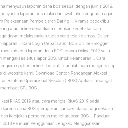
na menyusun laporan dana bos sesuai dengan juknis 2018.
menyusun laporan bos mulai dari awal tahun anggaran agar
 Pelaksanaan Pembelajaran Daring ... Kiranya bapak/ibu
ing atau online senantiasa diberikan kesehatan dan
gga dapat melaksanakan tugas yang telah diampu. Dalam
h laporan … Cara Login Cepat Lapor BOS Online - Blogger
asalah entri laporan dana BOS secara Online 2017 yaitu
 mengakses situs lapor BOS. Untuk kelancaran … Cara
engirim spj bos online - berikut ini adalah cara mengirim spj
is di website kami. Download Contoh Rancangan Alokasi
n Bantuan Operasional Sekolah ( BOS) Aplikasi ini sangat
uk membuat SPJ BOS
 Aplikasi RKAS 2019 atau cara mengisi RKAS 2019 pada
kukan karena dana BOS merupakan sumber utama bagi sekolah
, dan kebijakan pemerintah mengharuskan BOS … Panduan
un 2018 Panduan Penggunaan Lengkap Menggunakan