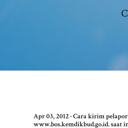
C
Apr 03, 2012 · Cara kirim pelapo
www.bos.kemdikbud.go.id. saat in