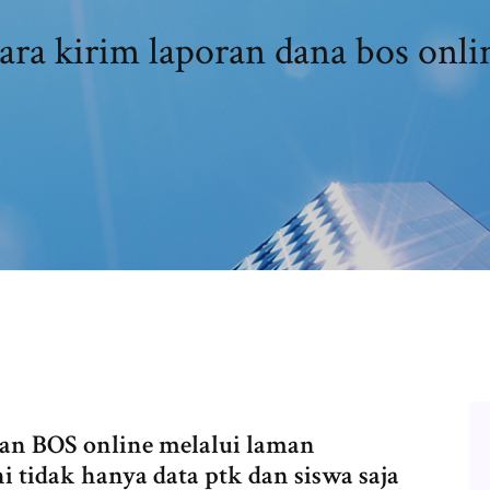
ara kirim laporan dana bos onli
ran BOS online melalui laman
i tidak hanya data ptk dan siswa saja