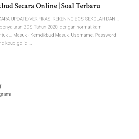
ud Secara Online | Soal Terbaru
ine CARA UPDATE/VERIFIKASI REKENING BOS SEKOLAH DAN …
 penyaluran BOS Tahun 2020, dengan hormat karni
untuk … Masuk - Kemdikbud Masuk. Username. Password
ikbud.go.id ...
f
ogramı