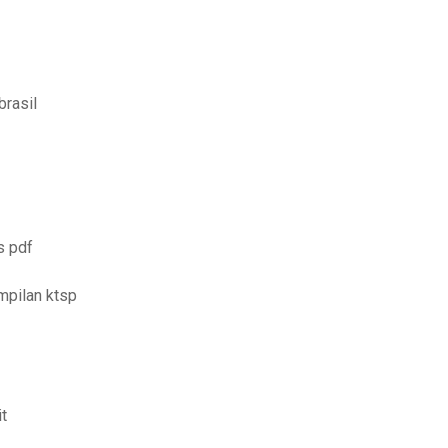
brasil
s pdf
mpilan ktsp
it