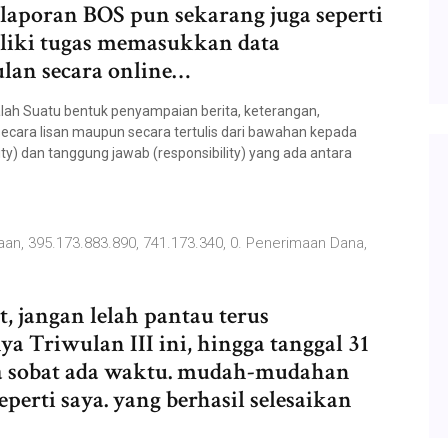
elaporan BOS pun sekarang juga seperti
iliki tugas memasukkan data
lan secara online…
ah Suatu bentuk penyampaian berita, keterangan,
cara lisan maupun secara tertulis dari bawahan kepada
) dan tanggung jawab (responsibility) yang ada antara
, 395.173.883.890, 741.173.340, 0. Penerimaan Dana,
t, jangan lelah pantau terus
a Triwulan III ini, hingga tanggal 31
a sobat ada waktu. mudah-mudahan
perti saya. yang berhasil selesaikan