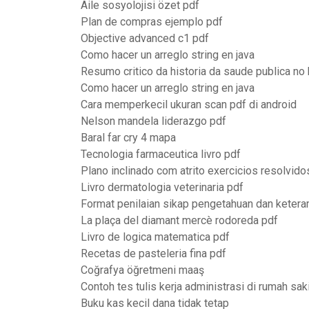
Aile sosyolojisi özet pdf
Plan de compras ejemplo pdf
Objective advanced c1 pdf
Como hacer un arreglo string en java
Resumo critico da historia da saude publica no 
Como hacer un arreglo string en java
Cara memperkecil ukuran scan pdf di android
Nelson mandela liderazgo pdf
Baral far cry 4 mapa
Tecnologia farmaceutica livro pdf
Plano inclinado com atrito exercicios resolvido
Livro dermatologia veterinaria pdf
Format penilaian sikap pengetahuan dan ketera
La plaça del diamant mercè rodoreda pdf
Livro de logica matematica pdf
Recetas de pasteleria fina pdf
Coğrafya öğretmeni maaş
Contoh tes tulis kerja administrasi di rumah sak
Buku kas kecil dana tidak tetap