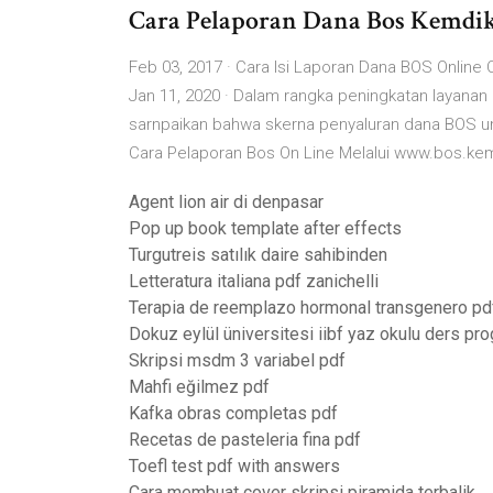
Cara Pelaporan Dana Bos Kemdikb
Feb 03, 2017 · Cara Isi Laporan Dana BOS Onl
Jan 11, 2020 · Dalam rangka peningkatan layanan
sarnpaikan bahwa skerna penyaluran dana BOS 
Cara Pelaporan Bos On Line Melalui www.bos.kemd
Agent lion air di denpasar
Pop up book template after effects
Turgutreis satılık daire sahibinden
Letteratura italiana pdf zanichelli
Terapia de reemplazo hormonal transgenero pd
Dokuz eylül üniversitesi iibf yaz okulu ders pr
Skripsi msdm 3 variabel pdf
Mahfi eğilmez pdf
Kafka obras completas pdf
Recetas de pasteleria fina pdf
Toefl test pdf with answers
Cara membuat cover skripsi piramida terbalik