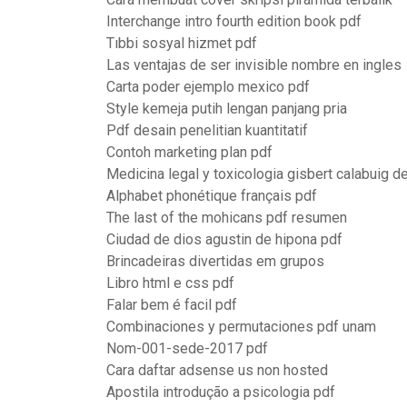
Interchange intro fourth edition book pdf
Tıbbi sosyal hizmet pdf
Las ventajas de ser invisible nombre en ingles
Carta poder ejemplo mexico pdf
Style kemeja putih lengan panjang pria
Pdf desain penelitian kuantitatif
Contoh marketing plan pdf
Medicina legal y toxicologia gisbert calabuig d
Alphabet phonétique français pdf
The last of the mohicans pdf resumen
Ciudad de dios agustin de hipona pdf
Brincadeiras divertidas em grupos
Libro html e css pdf
Falar bem é facil pdf
Combinaciones y permutaciones pdf unam
Nom-001-sede-2017 pdf
Cara daftar adsense us non hosted
Apostila introdução a psicologia pdf