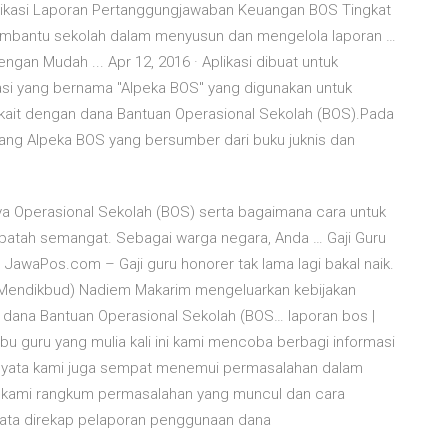
likasi Laporan Pertanggungjawaban Keuangan BOS Tingkat
 membantu sekolah dalam menyusun dan mengelola laporan …
gan Mudah ... Apr 12, 2016 · Aplikasi dibuat untuk
si yang bernama "Alpeka BOS" yang digunakan untuk
ait dengan dana Bantuan Operasional Sekolah (BOS).Pada
ntang Alpeka BOS yang bersumber dari buku juknis dan
a Operasional Sekolah (BOS) serta bagaimana cara untuk
atah semangat. Sebagai warga negara, Anda … Gaji Guru
. JawaPos.com – Gaji guru honorer tak lama lagi bakal naik.
 (Mendikbud) Nadiem Makarim mengeluarkan kebijakan
i dana Bantuan Operasional Sekolah (BOS… laporan bos |
guru yang mulia kali ini kami mencoba berbagi informasi
rnyata kami juga sempat menemui permasalahan dalam
ini kami rangkum permasalahan yang muncul dan cara
nyata direkap pelaporan penggunaan dana