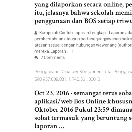
yang dilaporkan secara online, p
itu, jelasnya bahwa sekolah mem
penggunaan dan BOS setiap triwu
Kumpulah Contoh Laporan Lengkap - Laporan adal
pemberitahuan ataupun pertanggungjawaban baik se
atasan sesuai dengan hubungan wewenang (authority
mereka. Laporan …
7 Comments
Penggunaan Dana per Komponen Total Penggunaan
598.957.808.831, 1.742.561.000, 0
Oct 23, 2016 · semangat terus soba
aplikasi/web Bos Online khususny
Oktober 2016 Pukul 23:59 diman
sobat termasuk yang beruntung se
laporan …