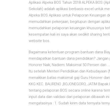
Aplikasi Alpeka BOS Tahun 2018 ALPEKA BOS (Ap
Sekolah) adalah aplikasi berbasis excel untuk
Alpeka BOS Aplikasi untuk Pelaporan Keuangan den
memudahkan pekerjaan, begitupun dengan aplika
memudahkan pelaporan keuangan khususnya terk
kesempatan kali ini saya akan sedikit sharing te
website bos.
Bagaimana ketentuan program bantuan dana Biay
mendapatkan bantuan dana pendidikan? Jangan p
Honorer Naik, Nadiem: Maksimal 50 Persen dari ..
Itu setelah Menteri Pendidikan dan Kebudayaan
menaikkan batas maksimal gaji Guru Honorer dar
KKG KEC. BAURENO ,BOJONEGORO, JATIM Bapak Ibu 
tentang pelaporan BOS secara online karena te
input data dan validasi dari pelaporan dibawah 
mengatasinya : 1. Sudah kirim data ternyata ter