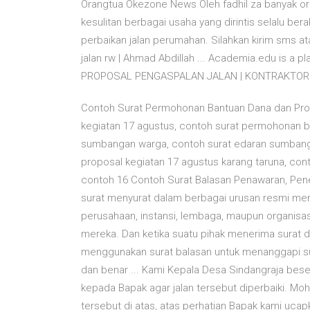
Orangtua Okezone News Oleh fadhil za banyak o
kesulitan berbagai usaha yang dirintis selalu b
perbaikan jalan perumahan. Silahkan kirim sms a
jalan rw | Ahmad Abdillah ... Academia.edu is a
PROPOSAL PENGASPALAN JALAN | KONTRAKTOR
Contoh Surat Permohonan Bantuan Dana dan Prop
kegiatan 17 agustus, contoh surat permohonan b
sumbangan warga, contoh surat edaran sumbanga
proposal kegiatan 17 agustus karang taruna, co
contoh 16 Contoh Surat Balasan Penawaran, Pen
surat menyurat dalam berbagai urusan resmi mema
perusahaan, instansi, lembaga, maupun organisa
mereka. Dan ketika suatu pihak menerima surat 
menggunakan surat balasan untuk menanggapi s
dan benar ... Kami Kepala Desa Sindangraja bes
kepada Bapak agar jalan tersebut diperbaiki. M
tersebut di atas, atas perhatian Bapak kami uc