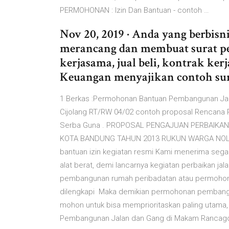
PERMOHONAN : Izin Dan Bantuan - contoh …
Nov 20, 2019 · Anda yang berbis
merancang dan membuat surat per
kerjasama, jual beli, kontrak ker
Keuangan menyajikan contoh sur
1 Berkas :Permohonan Bantuan Pembangunan Ja
Cijolang RT/RW 04/02 contoh proposal Rencana 
Serba Guna . PROPOSAL PENGAJUAN PERBAIKA
KOTA BANDUNG TAHUN 2013 RUKUN WARGA NOL 3
bantuan izin kegiatan resmi Kami menerima sega
alat berat, demi lancarnya kegiatan perbaikan j
pembangunan rumah peribadatan atau permohonan
dilengkapi Maka demikian permohonan pembangun
mohon untuk bisa memprioritaskan paling utama
Pembangunan Jalan dan Gang di Makam Rancago