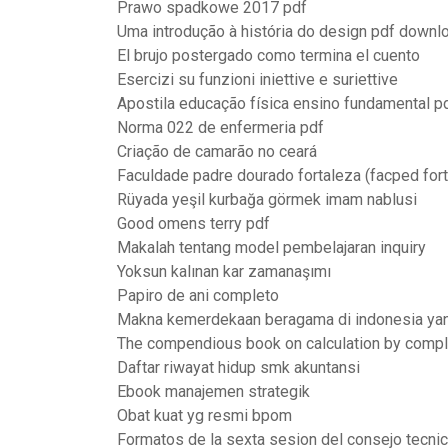
Prawo spadkowe 2017 pdf
Uma introdução à história do design pdf downl
El brujo postergado como termina el cuento
Esercizi su funzioni iniettive e suriettive
Apostila educação física ensino fundamental p
Norma 022 de enfermeria pdf
Criação de camarão no ceará
Faculdade padre dourado fortaleza (facped fort
Rüyada yeşil kurbağa görmek imam nablusi
Good omens terry pdf
Makalah tentang model pembelajaran inquiry
Yoksun kalınan kar zamanaşımı
Papiro de ani completo
Makna kemerdekaan beragama di indonesia yang
The compendious book on calculation by complet
Daftar riwayat hidup smk akuntansi
Ebook manajemen strategik
Obat kuat yg resmi bpom
Formatos de la sexta sesion del consejo tecni