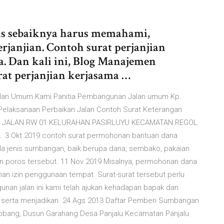
nis sebaiknya harus memahami,
janjian. Contoh surat perjanjian
ja. Dan kali ini, Blog Manajemen
at perjanjian kerjasama …
lan Umum Kami Panitia Pembangunan Jalan umum Kp.
Pelaksanaan Perbaikan Jalan Contoh Surat Keterangan
N JALAN RW 01 KELURAHAN PASIRLUYU KECAMATAN REGOL
 Okt 2019 contoh surat permohonan bantuan dana
la jenis sumbangan, baik berupa dana, sembako, pakaian
alan poros tersebut. 11 Nov 2019 Misalnya, permohonan dana
 izin penggunaan tempat. Surat-surat tersebut perlu
an jalan ini kami telah ajukan kehadapan bapak dan
, serta menjadikan 24 Ags 2013 Daftar Pemberi Sumbangan
bang, Dusun Garahang Desa Panjalu Kecamatan Panjalu