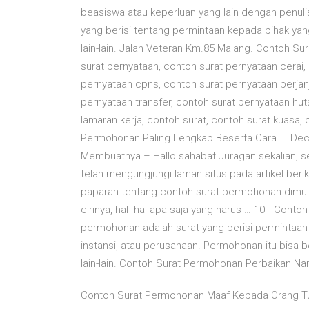
beasiswa atau keperluan yang lain dengan penul
yang berisi tentang permintaan kepada pihak yang 
lain-lain. Jalan Veteran Km.85 Malang. Contoh Su
surat pernyataan, contoh surat pernyataan cerai
pernyataan cpns, contoh surat pernyataan perjan
pernyataan transfer, contoh surat pernyataan hut
lamaran kerja, contoh surat, contoh surat kuasa,
Permohonan Paling Lengkap Beserta Cara ... Dec
Membuatnya – Hallo sahabat Juragan sekalian, 
telah mengungjungi laman situs pada artikel beri
paparan tentang contoh surat permohonan dimulai da
cirinya, hal- hal apa saja yang harus … 10+ Conto
permohonan adalah surat yang berisi permintaa
instansi, atau perusahaan. Permohonan itu bisa 
lain-lain. Contoh Surat Permohonan Perbaikan Na
Contoh Surat Permohonan Maaf Kepada Orang Tua