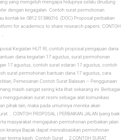
rang yang mengeluh mengapa hidupnya selalu dirudung
erakhir dengan kegagalan. Contoh surat permohonan
tau kontak ke 0812 51386016. (DOC) Proposal perbaikan
 platform for academics to share research papers. CONTOH
 …
osal Kegiatan HUT RI, contoh proposal pengajuan dana
antuan dana kegiatan 17 agustus, surat permohonan
n 17 agustus, contoh surat edaran 17 agustus, contoh
ntoh surat permohonan bantuan dana 17 agustus, cara
elitian, Pemesanan Contoh Surat Balasan – Penggunaan
ng masih sangat sering kita lihat sekarang ini. Berbagai
si menggunakan surat resmi sebagai alat komunikasi
dari pihak lain, maka pada umumnya mereka akan
urat … CONTOH PROPOSAL | PERBAIKAN JALAN |yang baik
erta masyarakat mengajukan permohonan perbaikan jalan
ohon kiranya Bapak dapat merealisasikan permohonan
apkan terima kasih. Contoh Surat … 2 CONTOH SURAT