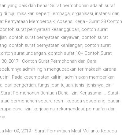
isan yang baik dan benar Surat permohonan adalah surat
di tuju misalkan seperti lembaga, organisasi, instansi dan
rat Pernyataan Memperbaiki Absensi Kerja - Surat 28 Contoh
, contoh surat pernyataan kesanggupan, contoh surat
jian, contoh surat pernyataan karyawan, contoh surat
ang, contoh surat pernyataan kehilangan, contoh surat
 contoh surat undangan, contoh surat 10+ Contoh Surat
 30, 2017 · Contoh Surat Permohonan dan Cara
sebelumnya admin ingin mengucapkan terimakasih karena
kut ini. Pada kesempatan kali ini, admin akan memberikan
ri pengertian, fungsi dan tujuan, jenis- jenisnya, ciri-
h Surat Permohonan Bantuan Dana, Izin, Kerjasama ... Surat
n atau permohonan secara resmi kepada seseorang, badan,
berupa dana, izin, kerjasama, rekomendasi, pemaafan dan
ma.
 Mar 09, 2019 · Surat Permintaan Maaf Mujianto Kepada