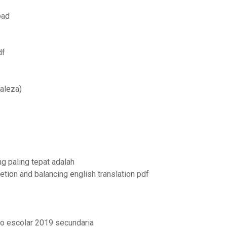
oad
df
aleza)
 paling tepat adalah
ion and balancing english translation pdf
co escolar 2019 secundaria