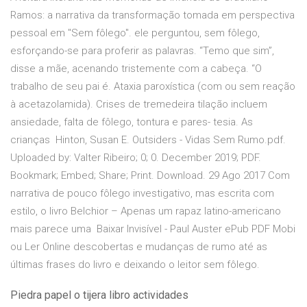
Ramos: a narrativa da transformação tomada em perspectiva
pessoal em "Sem fôlego". ele perguntou, sem fôlego,
esforçando-se para proferir as palavras. “Temo que sim”,
disse a mãe, acenando tristemente com a cabeça. “O
trabalho de seu pai é. Ataxia paroxística (com ou sem reação
à acetazolamida). Crises de tremedeira tilação incluem
ansiedade, falta de fôlego, tontura e pares- tesia. As
crianças Hinton, Susan E. Outsiders - Vidas Sem Rumo.pdf.
Uploaded by: Valter Ribeiro; 0; 0. December 2019; PDF.
Bookmark; Embed; Share; Print. Download. 29 Ago 2017 Com
narrativa de pouco fôlego investigativo, mas escrita com
estilo, o livro Belchior – Apenas um rapaz latino-americano
mais parece uma Baixar Invisível - Paul Auster ePub PDF Mobi
ou Ler Online descobertas e mudanças de rumo até as
últimas frases do livro e deixando o leitor sem fôlego.
Piedra papel o tijera libro actividades