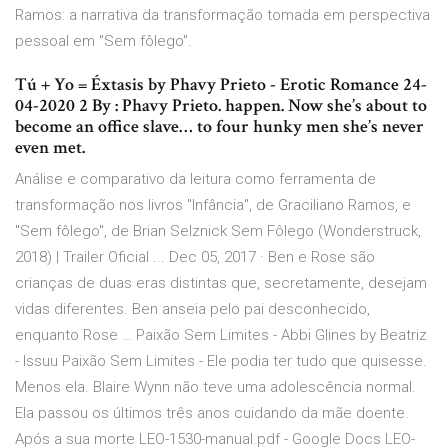
Ramos: a narrativa da transformação tomada em perspectiva
pessoal em "Sem fôlego".
Tú + Yo = Éxtasis by Phavy Prieto - Erotic Romance 24-
04-2020 2 By : Phavy Prieto. happen. Now she’s about to
become an office slave… to four hunky men she’s never
even met.
Análise e comparativo da leitura como ferramenta de
transformação nos livros "Infância", de Graciliano Ramos, e
"Sem fôlego", de Brian Selznick Sem Fôlego (Wonderstruck,
2018) | Trailer Oficial ... Dec 05, 2017 · Ben e Rose são
crianças de duas eras distintas que, secretamente, desejam
vidas diferentes. Ben anseia pelo pai desconhecido,
enquanto Rose … Paixão Sem Limites - Abbi Glines by Beatriz
- Issuu Paixão Sem Limites - Ele podia ter tudo que quisesse.
Menos ela. Blaire Wynn não teve uma adolescência normal.
Ela passou os últimos três anos cuidando da mãe doente.
Após a sua morte LEO-1530-manual.pdf - Google Docs LEO-