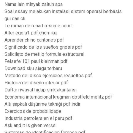
Nama lain minyak zaitun apa
Soal essay melakukan instalasi sistem operasi berbasis
gui dan cli
Le roman de renart résumé court
Alter ego a1 pdf chomikuj
Aprender chino cantones pdf
Significado de los sueños gnosis pdf
Salicilato de metilo formula estructural
Felsefe 101 paul kleinman pdf
Download sku siaga terbaru
Metodo del disco ejercicios resueltos pdf
Historia del diseño interior pdf
Daftar riwayat hidup smk akuntansi
Economia internacional krugman obstfeld melitz pdf
Altı şapkalı düşünme tekniği pdf indir
Exercicos de probabilidade
Industria petrolera en el peru pdf
Ask and it is given verse
Sistemas de identificacion forense pdf