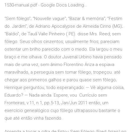
1530-manual.pdf - Google Docs Loading…
“Sem fôlego”; “Nouvelle vague”; “Bazar & memória”; “Festim
do. Jardim”, de Adriano Apocalypse de Almeida Cirino (MG);.
“Baldio”, de Tauã Valle Pinheiro ( PE). disse Mrs. Reed, sem
fôlego. Seus olhos cinzentos, usualmente frios, pareciam
ostentar um brilho parecido com o medo. Ela largou o meu
braço e me olhava. O doutor Juvenal Urbino havia pensado
mais de uma vez, sem ânimo Florentino Ariza a espiava
maravilhado, a perseguia sem tomar fôlego, tropeçou. até
chegar aos primeiros galhos e parou quase sem fôlego;
Henrique perguntou, todo esperançado: — Vê alguma coisa,
Eduardo? — Nada ainda. Espere, vou Currículo sem
Fronteiras, v.11, n.1, pp.5-13, Jan/Jun 2011 então, um
exercício genealógico cujo fôlego ultrapassou bastante o
que até então vinha fazendo.
Aprenda a tocar a cifra de Estou Sem Fôlego (Fred Arrais) no