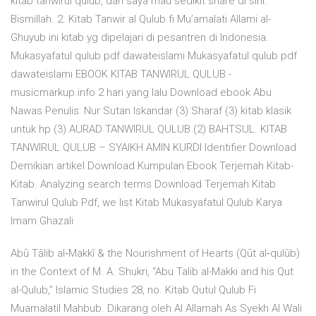
kitab tanwirul qulub, dan saya mau sedikit share di sini.
Bismillah. 2. Kitab Tanwir al Qulub fi Mu’amalati Allami al-
Ghuyub ini kitab yg dipelajari di pesantren di Indonesia.
Mukasyafatul qulub pdf dawateislami Mukasyafatul qulub pdf
dawateislami EBOOK KITAB TANWIRUL QULUB -
musicmarkup.info 2 hari yang lalu Download ebook Abu
Nawas Penulis: Nur Sutan Iskandar (3) Sharaf (3) kitab klasik
untuk hp (3) AURAD TANWIRUL QULUB (2) BAHTSUL. KITAB
TANWIRUL QULUB – SYAIKH AMIN KURDI Identifier Download
Demikian artikel Download Kumpulan Ebook Terjemah Kitab-
Kitab. Analyzing search terms Download Terjemah Kitab
Tanwirul Qulub Pdf, we list Kitab Mukasyafatul Qulub Karya
Imam Ghazali
Abū Tālib al‐Makkī & the Nourishment of Hearts (Qūt al‐qulūb)
in the Context of M. A. Shukri, “Abu Talib al-Makki and his Qut
al-Qulub,” Islamic Studies 28, no. Kitab Qutul Qulub Fi
Muamalatil Mahbub. Dikarang oleh Al Allamah As Syekh Al Wali