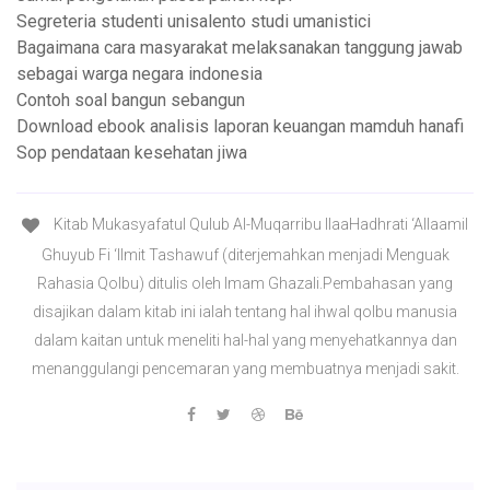
Segreteria studenti unisalento studi umanistici
Bagaimana cara masyarakat melaksanakan tanggung jawab
sebagai warga negara indonesia
Contoh soal bangun sebangun
Download ebook analisis laporan keuangan mamduh hanafi
Sop pendataan kesehatan jiwa
Kitab Mukasyafatul Qulub Al-Muqarribu IlaaHadhrati ‘Allaamil
Ghuyub Fi ‘Ilmit Tashawuf (diterjemahkan menjadi Menguak
Rahasia Qolbu) ditulis oleh Imam Ghazali.Pembahasan yang
disajikan dalam kitab ini ialah tentang hal ihwal qolbu manusia
dalam kaitan untuk meneliti hal-hal yang menyehatkannya dan
menanggulangi pencemaran yang membuatnya menjadi sakit.