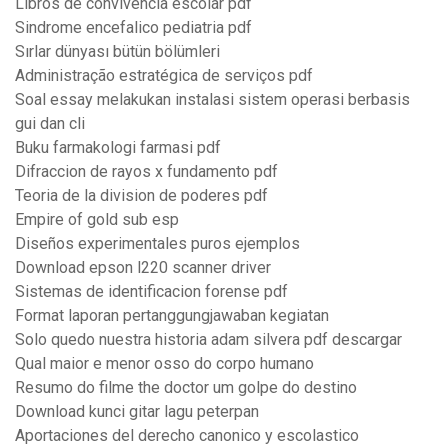
Libros de convivencia escolar pdf
Sindrome encefalico pediatria pdf
Sırlar dünyası bütün bölümleri
Administração estratégica de serviços pdf
Soal essay melakukan instalasi sistem operasi berbasis
gui dan cli
Buku farmakologi farmasi pdf
Difraccion de rayos x fundamento pdf
Teoria de la division de poderes pdf
Empire of gold sub esp
Diseños experimentales puros ejemplos
Download epson l220 scanner driver
Sistemas de identificacion forense pdf
Format laporan pertanggungjawaban kegiatan
Solo quedo nuestra historia adam silvera pdf descargar
Qual maior e menor osso do corpo humano
Resumo do filme the doctor um golpe do destino
Download kunci gitar lagu peterpan
Aportaciones del derecho canonico y escolastico