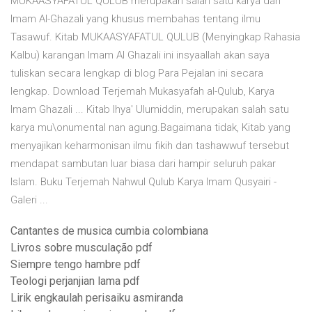
MUKAASYAFATUL QULUB merupakan salah satu karya dari
Imam Al-Ghazali yang khusus membahas tentang ilmu
Tasawuf. Kitab MUKAASYAFATUL QULUB (Menyingkap Rahasia
Kalbu) karangan Imam Al Ghazali ini insyaallah akan saya
tuliskan secara lengkap di blog Para Pejalan ini secara
lengkap. Download Terjemah Mukasyafah al-Qulub, Karya
Imam Ghazali ... Kitab Ihya' Ulumiddin, merupakan salah satu
karya mu\onumental nan agung.Bagaimana tidak, Kitab yang
menyajikan keharmonisan ilmu fikih dan tashawwuf tersebut
mendapat sambutan luar biasa dari hampir seluruh pakar
Islam. Buku Terjemah Nahwul Qulub Karya Imam Qusyairi -
Galeri ...
Cantantes de musica cumbia colombiana
Livros sobre musculação pdf
Siempre tengo hambre pdf
Teologi perjanjian lama pdf
Lirik engkaulah perisaiku asmiranda