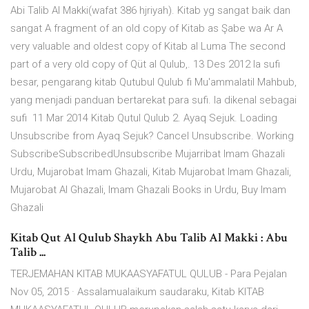
Abi Talib Al Makki(wafat 386 hjriyah). Kitab yg sangat baik dan
sangat A fragment of an old copy of Kitab as Şabe wa Ar A
very valuable and oldest copy of Kitab al Luma The second
part of a very old copy of Qüt al Qulub,. 13 Des 2012 Ia sufi
besar, pengarang kitab Qutubul Qulub fi Mu'ammalatil Mahbub,
yang menjadi panduan bertarekat para sufi. Ia dikenal sebagai
sufi 11 Mar 2014 Kitab Qutul Qulub 2. Ayaq Sejuk. Loading
Unsubscribe from Ayaq Sejuk? Cancel Unsubscribe. Working
SubscribeSubscribedUnsubscribe Mujarribat Imam Ghazali
Urdu, Mujarobat Imam Ghazali, Kitab Mujarobat Imam Ghazali,
Mujarobat Al Ghazali, Imam Ghazali Books in Urdu, Buy Imam
Ghazali
Kitab Qut Al Qulub Shaykh Abu Talib Al Makki : Abu
Talib ...
TERJEMAHAN KITAB MUKAASYAFATUL QULUB - Para Pejalan
Nov 05, 2015 · Assalamualaikum saudaraku, Kitab KITAB