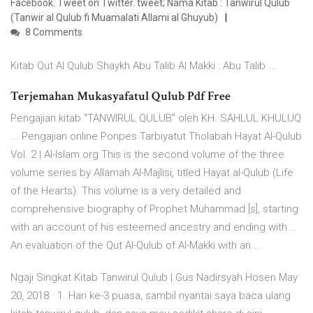
Facebook. Tweet on Twitter. tweet; Nama Kitab : Tanwirul Qulub
(Tanwir al Qulub fi Muamalati Allami al Ghuyub)
8 Comments
Kitab Qut Al Qulub Shaykh Abu Talib Al Makki : Abu Talib ...
Terjemahan Mukasyafatul Qulub Pdf Free
Pengajian kitab "TANWIRUL QULUB" oleh KH. SAHLUL KHULUQ
... Pengajian online Ponpes Tarbiyatut Tholabah Hayat Al-Qulub
Vol. 2 | Al-Islam.org This is the second volume of the three
volume series by Allamah Al-Majlisi, titled Hayat al-Qulub (Life
of the Hearts). This volume is a very detailed and
comprehensive biography of Prophet Muhammad [s], starting
with an account of his esteemed ancestry and ending with …
An evaluation of the Qut Al-Qulub of Al-Makki with an ...
Ngaji Singkat Kitab Tanwirul Qulub | Gus Nadirsyah Hosen May
20, 2018 · 1. Hari ke-3 puasa, sambil nyantai saya baca ulang