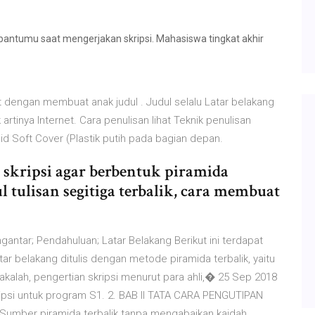
bantumu saat mengerjakan skripsi. Mahasiswa tingkat akhir
pat dengan membuat anak judul . Judul selalu Latar belakang
rtinya Internet. Cara penulisan lihat Teknik penulisan
ilid Soft Cover (Plastik putih pada bagian depan.
 skripsi agar berbentuk piramida
l tulisan segitiga terbalik, cara membuat
engantar; Pendahuluan; Latar Belakang Berikut ini terdapat
ar belakang ditulis dengan metode piramida terbalik, yaitu
alah, pengertian skripsi menurut para ahli,� 25 Sep 2018
psi untuk program S1. 2. BAB II TATA CARA PENGUTIPAN
umber piramida terbalik tanpa mengabaikan kaidah