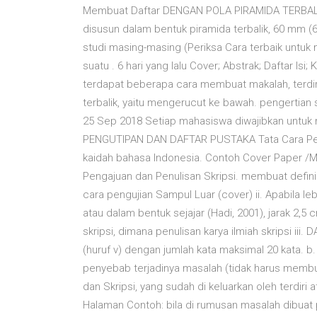
Membuat Daftar DENGAN POLA PIRAMIDA TERBALI
disusun dalam bentuk piramida terbalik, 60 mm 
studi masing-masing (Periksa Cara terbaik untu
suatu . 6 hari yang lalu Cover; Abstrak; Daftar Isi
terdapat beberapa cara membuat makalah, terdiri
terbalik, yaitu mengerucut ke bawah. pengertian 
25 Sep 2018 Setiap mahasiswa diwajibkan untuk 
PENGUTIPAN DAN DAFTAR PUSTAKA Tata Cara Penu
kaidah bahasa Indonesia. Contoh Cover Paper /Mak
Pengajuan dan Penulisan Skripsi. membuat definis
cara pengujian Sampul Luar (cover) ii. Apabila leb
atau dalam bentuk sejajar (Hadi, 2001), jarak 2,5
skripsi, dimana penulisan karya ilmiah skripsi iii. 
(huruf v) dengan jumlah kata maksimal 20 kata. 
penyebab terjadinya masalah (tidak harus membua
dan Skripsi, yang sudah di keluarkan oleh terdiri at
Halaman Contoh: bila di rumusan masalah dibuat