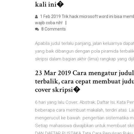
kali ini�
1 Feb 2019 Trik hack microsoft word ini bisa mem
wajib coba nih!
8 Comments
Apabila judul terlalu panjang, jalan keluarnya da
yang baik dibangun dengan pola piramida terbalik a
skripsi dalam bagian akhir (lima) rangkap yang dij
23 Mar 2019 Cara mengatur judul
terbalik, cara cepat membuat judu
cover skripsi�
6 hari yang lalu Cover; Abstrak; Daftar Isi; Kata P
beberapa cara membuat makalah, terdiri atas: Lat
mengerucut ke bawah. pengertian sistematika mak
Setiap mahasiswa diwajibkan untuk membuat skri
DAN DAFTAR PUSTAKA Tata Cara Penulisan Buku S