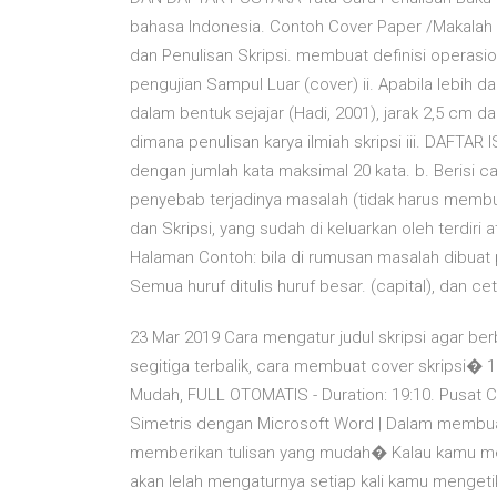
bahasa Indonesia. Contoh Cover Paper /Makalah 1,
dan Penulisan Skripsi. membuat definisi operasio
pengujian Sampul Luar (cover) ii. Apabila lebih da
dalam bentuk sejajar (Hadi, 2001), jarak 2,5 cm da
dimana penulisan karya ilmiah skripsi iii. DAFTAR IS
dengan jumlah kata maksimal 20 kata. b. Berisi
penyebab terjadinya masalah (tidak harus membua
dan Skripsi, yang sudah di keluarkan oleh terdiri at
Halaman Contoh: bila di rumusan masalah dibuat
Semua huruf ditulis huruf besar. (capital), dan cet
23 Mar 2019 Cara mengatur judul skripsi agar ber
segitiga terbalik, cara membuat cover skripsi� 1
Mudah, FULL OTOMATIS - Duration: 19:10. Pusat 
Simetris dengan Microsoft Word | Dalam membuat j
memberikan tulisan yang mudah� Kalau kamu mem
akan lelah mengaturnya setiap kali kamu mengetik 