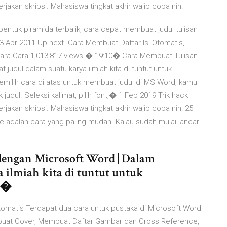
akan skripsi. Mahasiswa tingkat akhir wajib coba nih!
bentuk piramida terbalik, cara cepat membuat judul tulisan
3 Apr 2011 Up next. Cara Membuat Daftar Isi Otomatis,
Cara Cara 1,013,817 views � 19:10� Cara Membuat Tulisan
udul dalam suatu karya ilmiah kita di tuntut untuk
ilih cara di atas untuk membuat judul di MS Word, kamu
judul. Seleksi kalimat, pilih font,� 1 Feb 2019 Trik hack
akan skripsi. Mahasiswa tingkat akhir wajib coba nih! 25
 adalah cara yang paling mudah. Kalau sudah mulai lancar
dengan Microsoft Word | Dalam
 ilmiah kita di tuntut untuk
h�
otomatis Terdapat dua cara untuk pustaka di Microsoft Word
embuat Cover, Membuat Daftar Gambar dan Cross Reference,