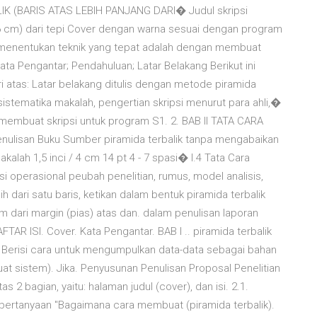
K (BARIS ATAS LEBIH PANJANG DARI� Judul skripsi
(6 cm) dari tepi Cover dengan warna sesuai dengan program
k menentukan teknik yang tepat adalah dengan membuat
; Kata Pengantar; Pendahuluan; Latar Belakang Berikut ini
 atas: Latar belakang ditulis dengan metode piramida
sistematika makalah, pengertian skripsi menurut para ahli,�
membuat skripsi untuk program S1. 2. BAB II TATA CARA
lisan Buku Sumber piramida terbalik tanpa mengabaikan
alah 1,5 inci / 4 cm 14 pt 4 - 7 spasi� I.4 Tata Cara
i operasional peubah penelitian, rumus, model analisis,
ih dari satu baris, ketikan dalam bentuk piramida terbalik
 cm dari margin (pias) atas dan. dalam penulisan laporan
DAFTAR ISI. Cover. Kata Pengantar. BAB I .. piramida terbalik
b. Berisi cara untuk mengumpulkan data-data sebagai bahan
t sistem). Jika. Penyusunan Penulisan Proposal Penelitian
as 2 bagian, yaitu: halaman judul (cover), dan isi. 2.1.
 pertanyaan "Bagaimana cara membuat (piramida terbalik).