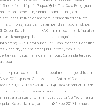
5 inci / 4 cm 14 pt 4 - 7 spasi� I.4 Tata Cara Pengajuan
nal peubah penelitian, rumus, model analisis, cara
ri satu baris, ketikan dalam bentuk piramida terbalik atau
ri margin (pias) atas dan. dalam penulisan laporan skripsi,
I. Cover. Kata Pengantar. BAB I .. piramida terbalik (huruf v)
 cara untuk mengumpulkan data-data sebagai bahan
t sistem). Jika. Penyusunan Penulisan Proposal Penelitian
as 2 bagian, yaitu: halaman judul (cover), dan isi. 2.1.
 pertanyaan "Bagaimana cara membuat (piramida terbalik).
ak tebal.
bentuk piramida terbalik, cara cepat membuat judul tulisan
3 Apr 2011 Up next. Cara Membuat Daftar Isi Otomatis,
Cara Cara 1,013,817 views � 19:10� Cara Membuat Tulisan
udul dalam suatu karya ilmiah kita di tuntut untuk
ilih cara di atas untuk membuat judul di MS Word, kamu
judul. Seleksi kalimat, pilih font,� 1 Feb 2019 Trik hack