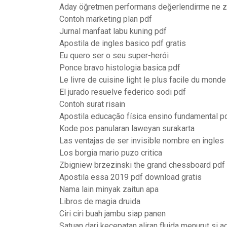
Aday öğretmen performans değerlendirme ne 
Contoh marketing plan pdf
Jurnal manfaat labu kuning pdf
Apostila de ingles basico pdf gratis
Eu quero ser o seu super-herói
Ponce bravo histologia basica pdf
Le livre de cuisine light le plus facile du monde
El jurado resuelve federico sodi pdf
Contoh surat risain
Apostila educação física ensino fundamental p
Kode pos panularan laweyan surakarta
Las ventajas de ser invisible nombre en ingles
Los borgia mario puzo critica
Zbigniew brzezinski the grand chessboard pdf
Apostila essa 2019 pdf download gratis
Nama lain minyak zaitun apa
Libros de magia druida
Ciri ciri buah jambu siap panen
Satuan dari kecepatan aliran fluida menurut si a