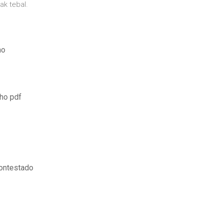
ak tebal.
no
cho pdf
contestado