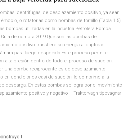
 bombas: centrífugas, de desplazamiento positivo, ya sean
mbolo, o rotatorias como bombas de tornillo (Tabla 1.5).
las bombas utilizadas en la Industria Petrolera Bomba
| Guía de compra 2019 Qué son las bombas de
iento positivo transfiere su energía al capturar
cámara para luego despedirla.Este proceso permite
con alta presión dentro de todo el proceso de succión.
r Una bomba reciprocante es de desplazamiento
uido en condiciones casi de succión, lo comprime a la
a de descarga. En estas bombas se logra por el movimiento
splazamiento positivo y negativo – Traktorvagn tippvagnar
onstruye t