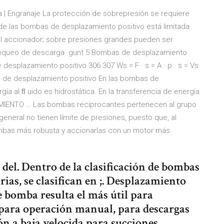
Engranaje La protección de sobrepresión se requiere
de las bombas de desplazamiento positivo está limitada
del accionador; sobre presiones grandes pueden ser
 bloqueo de descarga. gunt 5 Bombas de desplazamiento
esplazamiento positivo 306 307 Ws = F · s = A · p · s = Vs
as de desplazamiento positivo En las bombas de
gía al ﬂ uido es hidrostática. En la transferencia de energía
IENTO … Las bombas reciprocantes pertenecen al grupo
eneral no tienen límite de presiones, puesto que, al
ombas más robusta y accionarlas con un motor más
 del. Dentro de la clasificación de bombas
ias, se clasifican en ;. Desplazamiento
de bomba resulta el más útil para
para operación manual, para descargas
n a baja velocida para succiones.