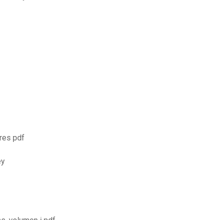
ores pdf
ey