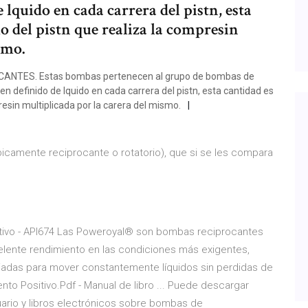
lquido en cada carrera del pistn, esta
mo del pistn que realiza la compresin
smo.
NTES. Estas bombas pertenecen al grupo de bombas de
 definido de lquido en cada carrera del pistn, esta cantidad es
resin multiplicada por la carera del mismo.
camente reciprocante o rotatorio), que si se les compara
ivo - API674 Las Poweroyal® son bombas reciprocantes
lente rendimiento en las condiciones más exigentes,
nciadas para mover constantemente líquidos sin perdidas de
 Positivo.Pdf - Manual de libro ... Puede descargar
uario y libros electrónicos sobre bombas de