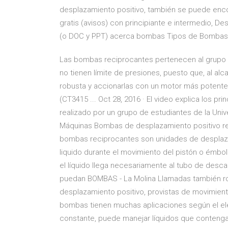
desplazamiento positivo, también se puede encon
gratis (avisos) con principiante e intermedio,
(o DOC y PPT) acerca bombas Tipos de Bombas e
Las bombas reciprocantes pertenecen al grupo 
no tienen límite de presiones, puesto que, al a
robusta y accionarlas con un motor más potent
(CT3415 ... Oct 28, 2016 · El video explica los 
realizado por un grupo de estudiantes de la Univ
Máquinas Bombas de desplazamiento positivo re
bombas reciprocantes son unidades de desplaza
liquido durante el movimiento del pistón o émbol
el líquido llega necesariamente al tubo de desc
puedan BOMBAS - La Molina Llamadas también ro
desplazamiento positivo, provistas de movimiento
bombas tienen muchas aplicaciones según el ele
constante, puede manejar líquidos que contengan