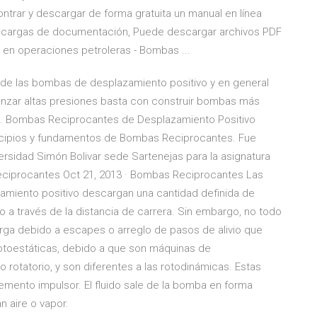
trar y descargar de forma gratuita un manual en línea
 Descargas de documentación, Puede descargar archivos PDF
n operaciones petroleras - Bombas ...
de las bombas de desplazamiento positivo y en general
lcanzar altas presiones basta con construir bombas más
e. Bombas Reciprocantes de Desplazamiento Positivo
principios y fundamentos de Bombas Reciprocantes. Fue
ersidad Simón Bolivar sede Sartenejas para la asignatura
ciprocantes Oct 21, 2013 · Bombas Reciprocantes Las
miento positivo descargan una cantidad definida de
o a través de la distancia de carrera. Sin embargo, no todo
arga debido a escapes o arreglo de pasos de alivio que
toestáticas, debido a que son máquinas de
 rotatorio, y son diferentes a las rotodinámicas. Estas
mento impulsor. El fluido sale de la bomba en forma
 aire o vapor.