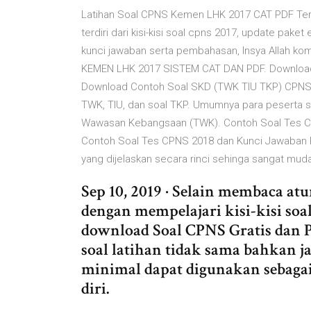
Latihan Soal CPNS Kemen LHK 2017 CAT PDF Terbar
terdiri dari kisi-kisi soal cpns 2017, update pa
kunci jawaban serta pembahasan, Insya Allah kom
KEMEN LHK 2017 SISTEM CAT DAN PDF. Download 
Download Contoh Soal SKD (TWK TIU TKP) CPNS 2
TWK, TIU, dan soal TKP. Umumnya para peserta s
Wawasan Kebangsaan (TWK). Contoh Soal Tes CP
Contoh Soal Tes CPNS 2018 dan Kunci Jawaban P
yang dijelaskan secara rinci sehinga sangat mud
Sep 10, 2019 · Selain membaca at
dengan mempelajari kisi-kisi soa
download Soal CPNS Gratis dan 
soal latihan tidak sama bahkan ja
minimal dapat digunakan seba
diri.