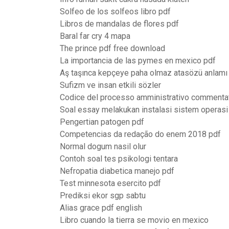
Solfeo de los solfeos libro pdf
Libros de mandalas de flores pdf
Baral far cry 4 mapa
The prince pdf free download
La importancia de las pymes en mexico pdf
Aş taşınca kepçeye paha olmaz atasözü anlamı
Sufizm ve insan etkili sözler
Codice del processo amministrativo commenta
Soal essay melakukan instalasi sistem operasi 
Pengertian patogen pdf
Competencias da redação do enem 2018 pdf
Normal dogum nasil olur
Contoh soal tes psikologi tentara
Nefropatia diabetica manejo pdf
Test minnesota esercito pdf
Prediksi ekor sgp sabtu
Alias grace pdf english
Libro cuando la tierra se movio en mexico