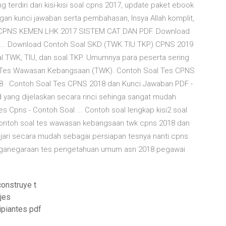
g terdiri dari kisi-kisi soal cpns 2017, update paket ebook
an kunci jawaban serta pembahasan, Insya Allah komplit,
AL CPNS KEMEN LHK 2017 SISTEM CAT DAN PDF. Download
... Download Contoh Soal SKD (TWK TIU TKP) CPNS 2019
al TWK, TIU, dan soal TKP. Umumnya para peserta sering
a Tes Wawasan Kebangsaan (TWK). Contoh Soal Tes CPNS
18 · Contoh Soal Tes CPNS 2018 dan Kunci Jawaban PDF -
 yang dijelaskan secara rinci sehinga sangat mudah
Cpns - Contoh Soal ... Contoh soal lengkap kisi2 soal
 contoh soal tes wawasan kebangsaan twk cpns 2018 dan
ajari secara mudah sebagai persiapan tesnya nanti cpns
rganegaraan tes pengetahuan umum asn 2018 pegawai
onstruye t
jes
ipiantes pdf