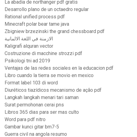
La abadia de northanger pdf gratis
Desarrollo plano de un octaedro regular
Rational unified process pdf
Minecraft polar bear tame java
Zbigniew brzezinski the grand chessboard pdf
الازمنة في اللغة الالمانية
Kaligrafi alquran vector
Costruzione di macchine strozzi pdf
Psikologi tni ad 2019
Ventajas de las redes sociales en la educacion pdf
Libro cuando la tierra se movio en mexico
Format label 103 di word
Diuréticos tiazídicos mecanismo de ação pdf
Langkah langkah menari tari saman
Surat permohonan cerai pns
Libros 365 dias para ser mas culto
Word para pdf nitro
Gambar kunci gitar bm7-5
Guerra civil na angola resumo