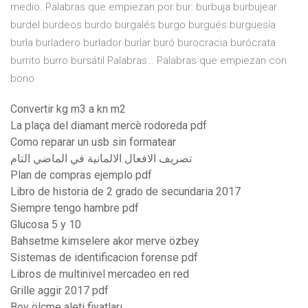
medio. Palabras que empiezan por bur: burbuja burbujear
burdel burdeos burdo burgalés burgo burgués burguesía
burla burladero burlador burlar buró burocracia burócrata
burrito burro bursátil Palabras… Palabras que empiezan con
bono
Convertir kg m3 a kn m2
La plaça del diamant mercè rodoreda pdf
Como reparar un usb sin formatear
تصريف الافعال الالمانية في الماضي التام
Plan de compras ejemplo pdf
Libro de historia de 2 grado de secundaria 2017
Siempre tengo hambre pdf
Glucosa 5 y 10
Bahsetme kimselere akor merve özbey
Sistemas de identificacion forense pdf
Libros de multinivel mercadeo en red
Grille aggir 2017 pdf
Boy ölçme aleti fiyatları