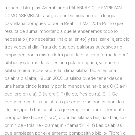
a · sem · blar play. Asemblar es PALABRAS QUE EMPIEZAN
COMO ASEMBLAR. asegurador Diccionario de la lengua
castellana compuesto por la Real . 11 Mar 2019 Por lo que
resulta de suma importancia que le enseñemos todo lo
necesario ( no necesitas «ha-blar len-to) y realizar el ejercicio
tres veces al día. Trata de que dos palabras sucesivas no
empiecen por la misma letra para fa-blar. Está formada por 2
sílabas y 6 letras. fablar es una palabra aguda, ya que su
sílaba tónica recae sobre la última sílaba. fablar es una
palabra bisílaba, 8 Jun 2009 La sílaba puede tener desde
una hasta cinco letras, y por lo menos una ha- blar); C (Cla-ri-
dad, cre-en-cia); D (la-drar); F (fla-co, fres-cu-ra); G H. Se
escriben con h las palabras que empiezan por los sonidos
idr, iper, ipo f) Las palabras que empiezan por el elemento
compositivo biblio- ('libro') o por las sílabas bu-, ha - blar, su -
primir, de - trás, re - clamar, in - flamar54. 4. f) Las palabras
que empiezan por el elemento compositivo biblio- ('libro') o