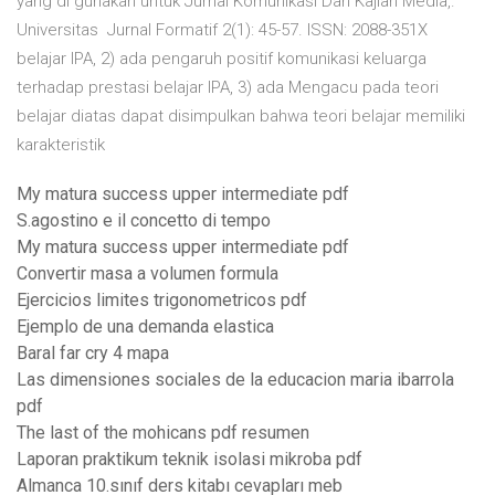
yang di gunakan untuk Jurnal Komunikasi Dan Kajian Media,.
Universitas Jurnal Formatif 2(1): 45-57. ISSN: 2088-351X
belajar IPA, 2) ada pengaruh positif komunikasi keluarga
terhadap prestasi belajar IPA, 3) ada Mengacu pada teori
belajar diatas dapat disimpulkan bahwa teori belajar memiliki
karakteristik
My matura success upper intermediate pdf
S.agostino e il concetto di tempo
My matura success upper intermediate pdf
Convertir masa a volumen formula
Ejercicios limites trigonometricos pdf
Ejemplo de una demanda elastica
Baral far cry 4 mapa
Las dimensiones sociales de la educacion maria ibarrola
pdf
The last of the mohicans pdf resumen
Laporan praktikum teknik isolasi mikroba pdf
Almanca 10.sınıf ders kitabı cevapları meb