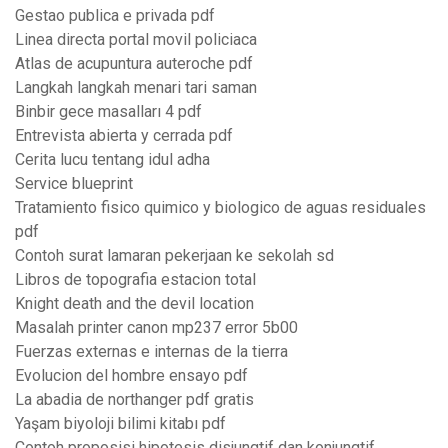
Gestao publica e privada pdf
Linea directa portal movil policiaca
Atlas de acupuntura auteroche pdf
Langkah langkah menari tari saman
Binbir gece masalları 4 pdf
Entrevista abierta y cerrada pdf
Cerita lucu tentang idul adha
Service blueprint
Tratamiento fisico quimico y biologico de aguas residuales
pdf
Contoh surat lamaran pekerjaan ke sekolah sd
Libros de topografia estacion total
Knight death and the devil location
Masalah printer canon mp237 error 5b00
Fuerzas externas e internas de la tierra
Evolucion del hombre ensayo pdf
La abadia de northanger pdf gratis
Yaşam biyoloji bilimi kitabı pdf
Contoh proposisi hipotesis disjungtif dan konjungtif