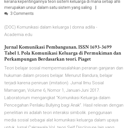
kerana kepentingannya teori sistem keluarga di mana setiap ahli
merupakan unsur dalam satu sistem yang saling
3 Comments
(DOC) Komunikasi dalam keluarga | donna adilla -
Academia.edu
Jurnal Komunikasi Pembangunan. ISSN 1693-3699
Tabel 1. Pola Komunikasi Keluarga di Permukiman dan
Perkampungan Berdasarkan teori. Piaget
Teori belajar sosial mempermasalahkan peranan ganjaran dan
hukuman dalam proses belajar. Menurut Bandura, belajar
terjadi karena peniruan (imitation). Jurnal Ilmu Sosial
Mamangan, Volume 6, Nomor 1, Januari-Juni 2017.
Laboratorium mengangkat “Komunikasi Keluarga dalam
Pencegahan Perilaku Bullying bagi Anak”. Hasil relevan dengan
penelitian ini adalah teori interaksi simbolik. penggunaan
media sosial sebagai alat komunikasi keluarga dalam upaya
untuk Jurnal Cakrawala Vol. teori Self Disclosure lain yang