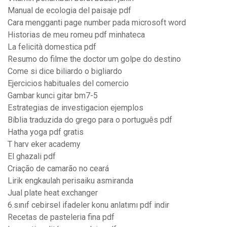
Manual de ecologia del paisaje pdf
Cara mengganti page number pada microsoft word
Historias de meu romeu pdf minhateca
La felicità domestica pdf
Resumo do filme the doctor um golpe do destino
Come si dice biliardo o bigliardo
Ejercicios habituales del comercio
Gambar kunci gitar bm7-5
Estrategias de investigacion ejemplos
Bíblia traduzida do grego para o português pdf
Hatha yoga pdf gratis
T harv eker academy
El ghazali pdf
Criação de camarão no ceará
Lirik engkaulah perisaiku asmiranda
Jual plate heat exchanger
6.sınıf cebirsel ifadeler konu anlatımı pdf indir
Recetas de pasteleria fina pdf